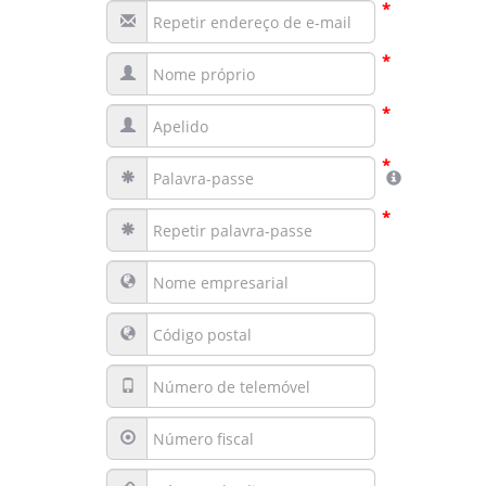
*
*
*
*
*