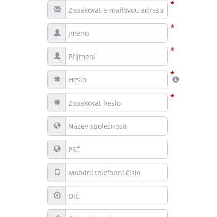
*
*
*
*
*