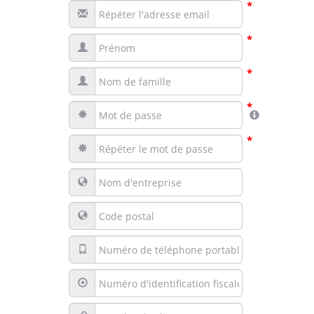
*
*
*
*
*