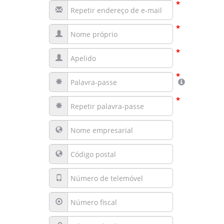
*
*
*
*
*